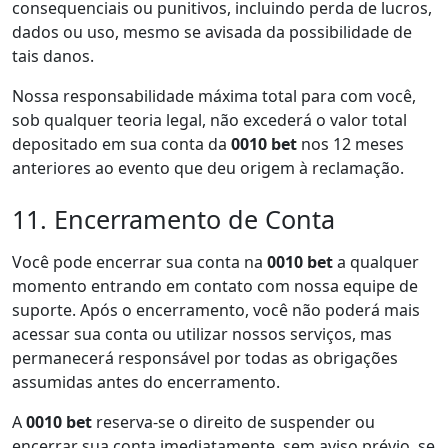
consequenciais ou punitivos, incluindo perda de lucros,
dados ou uso, mesmo se avisada da possibilidade de
tais danos.
Nossa responsabilidade máxima total para com você,
sob qualquer teoria legal, não excederá o valor total
depositado em sua conta da
0010 bet
nos 12 meses
anteriores ao evento que deu origem à reclamação.
11. Encerramento de Conta
Você pode encerrar sua conta na
0010 bet
a qualquer
momento entrando em contato com nossa equipe de
suporte. Após o encerramento, você não poderá mais
acessar sua conta ou utilizar nossos serviços, mas
permanecerá responsável por todas as obrigações
assumidas antes do encerramento.
A
0010 bet
reserva-se o direito de suspender ou
encerrar sua conta imediatamente, sem aviso prévio, se