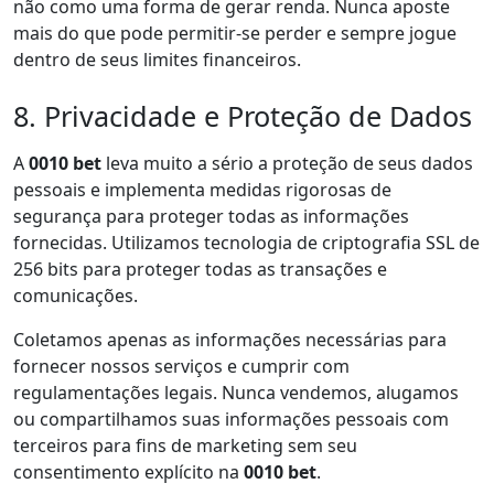
não como uma forma de gerar renda. Nunca aposte
mais do que pode permitir-se perder e sempre jogue
dentro de seus limites financeiros.
8. Privacidade e Proteção de Dados
A
0010 bet
leva muito a sério a proteção de seus dados
pessoais e implementa medidas rigorosas de
segurança para proteger todas as informações
fornecidas. Utilizamos tecnologia de criptografia SSL de
256 bits para proteger todas as transações e
comunicações.
Coletamos apenas as informações necessárias para
fornecer nossos serviços e cumprir com
regulamentações legais. Nunca vendemos, alugamos
ou compartilhamos suas informações pessoais com
terceiros para fins de marketing sem seu
consentimento explícito na
0010 bet
.