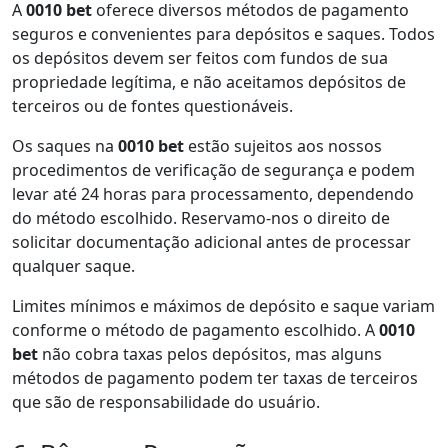
A
0010 bet
oferece diversos métodos de pagamento
seguros e convenientes para depósitos e saques. Todos
os depósitos devem ser feitos com fundos de sua
propriedade legítima, e não aceitamos depósitos de
terceiros ou de fontes questionáveis.
Os saques na
0010 bet
estão sujeitos aos nossos
procedimentos de verificação de segurança e podem
levar até 24 horas para processamento, dependendo
do método escolhido. Reservamo-nos o direito de
solicitar documentação adicional antes de processar
qualquer saque.
Limites mínimos e máximos de depósito e saque variam
conforme o método de pagamento escolhido. A
0010
bet
não cobra taxas pelos depósitos, mas alguns
métodos de pagamento podem ter taxas de terceiros
que são de responsabilidade do usuário.