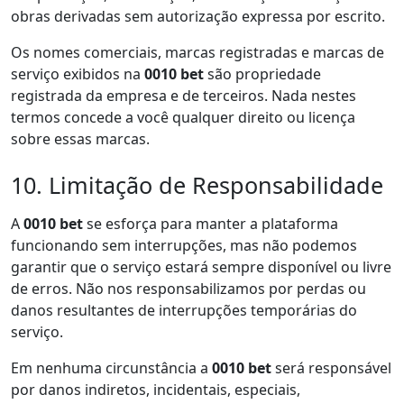
obras derivadas sem autorização expressa por escrito.
Os nomes comerciais, marcas registradas e marcas de
serviço exibidos na
0010 bet
são propriedade
registrada da empresa e de terceiros. Nada nestes
termos concede a você qualquer direito ou licença
sobre essas marcas.
10. Limitação de Responsabilidade
A
0010 bet
se esforça para manter a plataforma
funcionando sem interrupções, mas não podemos
garantir que o serviço estará sempre disponível ou livre
de erros. Não nos responsabilizamos por perdas ou
danos resultantes de interrupções temporárias do
serviço.
Em nenhuma circunstância a
0010 bet
será responsável
por danos indiretos, incidentais, especiais,