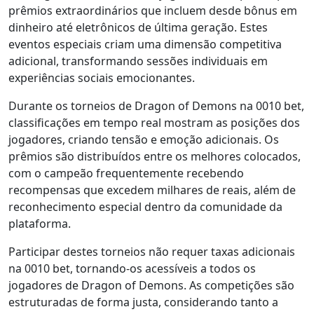
prêmios extraordinários que incluem desde bônus em
dinheiro até eletrônicos de última geração. Estes
eventos especiais criam uma dimensão competitiva
adicional, transformando sessões individuais em
experiências sociais emocionantes.
Durante os torneios de Dragon of Demons na 0010 bet,
classificações em tempo real mostram as posições dos
jogadores, criando tensão e emoção adicionais. Os
prêmios são distribuídos entre os melhores colocados,
com o campeão frequentemente recebendo
recompensas que excedem milhares de reais, além de
reconhecimento especial dentro da comunidade da
plataforma.
Participar destes torneios não requer taxas adicionais
na 0010 bet, tornando-os acessíveis a todos os
jogadores de Dragon of Demons. As competições são
estruturadas de forma justa, considerando tanto a