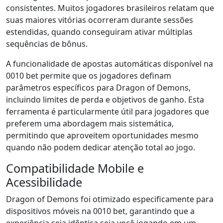
consistentes. Muitos jogadores brasileiros relatam que
suas maiores vitórias ocorreram durante sessões
estendidas, quando conseguiram ativar múltiplas
sequências de bônus.
A funcionalidade de apostas automáticas disponível na
0010 bet permite que os jogadores definam
parâmetros específicos para Dragon of Demons,
incluindo limites de perda e objetivos de ganho. Esta
ferramenta é particularmente útil para jogadores que
preferem uma abordagem mais sistemática,
permitindo que aproveitem oportunidades mesmo
quando não podem dedicar atenção total ao jogo.
Compatibilidade Mobile e
Acessibilidade
Dragon of Demons foi otimizado especificamente para
dispositivos móveis na 0010 bet, garantindo que a