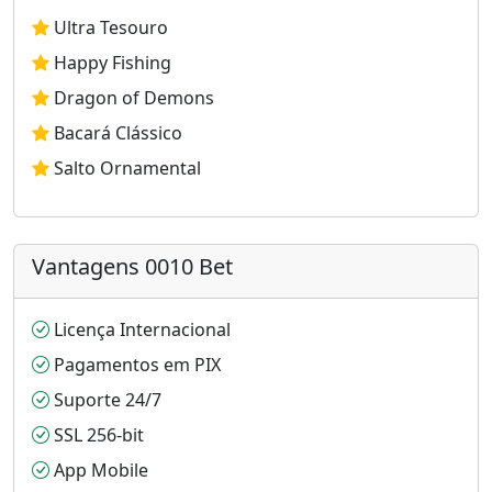
Ultra Tesouro
Happy Fishing
Dragon of Demons
Bacará Clássico
Salto Ornamental
Vantagens 0010 Bet
Licença Internacional
Pagamentos em PIX
Suporte 24/7
SSL 256-bit
App Mobile