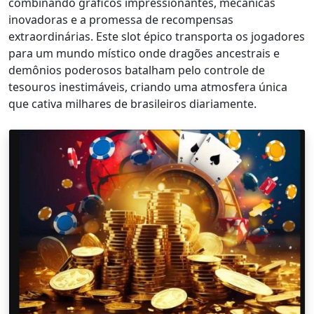
combinando gráficos impressionantes, mecânicas
inovadoras e a promessa de recompensas
extraordinárias. Este slot épico transporta os jogadores
para um mundo místico onde dragões ancestrais e
demônios poderosos batalham pelo controle de
tesouros inestimáveis, criando uma atmosfera única
que cativa milhares de brasileiros diariamente.