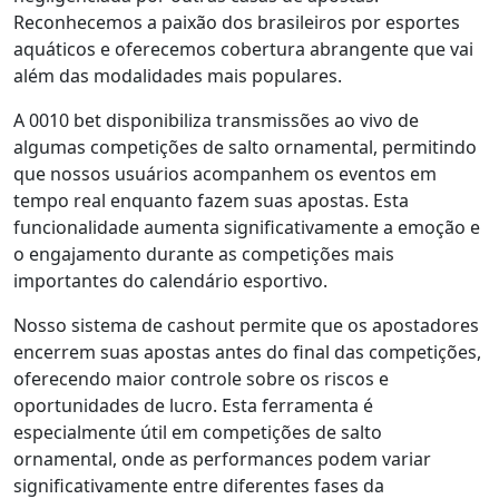
Reconhecemos a paixão dos brasileiros por esportes
aquáticos e oferecemos cobertura abrangente que vai
além das modalidades mais populares.
A 0010 bet disponibiliza transmissões ao vivo de
algumas competições de salto ornamental, permitindo
que nossos usuários acompanhem os eventos em
tempo real enquanto fazem suas apostas. Esta
funcionalidade aumenta significativamente a emoção e
o engajamento durante as competições mais
importantes do calendário esportivo.
Nosso sistema de cashout permite que os apostadores
encerrem suas apostas antes do final das competições,
oferecendo maior controle sobre os riscos e
oportunidades de lucro. Esta ferramenta é
especialmente útil em competições de salto
ornamental, onde as performances podem variar
significativamente entre diferentes fases da