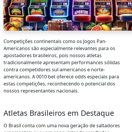
Competições continentais como os Jogos Pan-
Americanos são especialmente relevantes para os
apostadores brasileiros, pois nossos atletas
tradicionalmente apresentam performances sólidas
contra competidores sul-americanos e norte-
americanos. A 0010 bet oferece odds especiais para
estas competições, reconhecendo o potencial dos
nossos representantes nacionais.
Atletas Brasileiros em Destaque
O Brasil conta com uma nova geração de saltadores