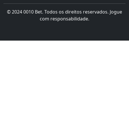
© 2024 0010 Bet. Todos os direitos reservados. Jogue
com responsabilidade.