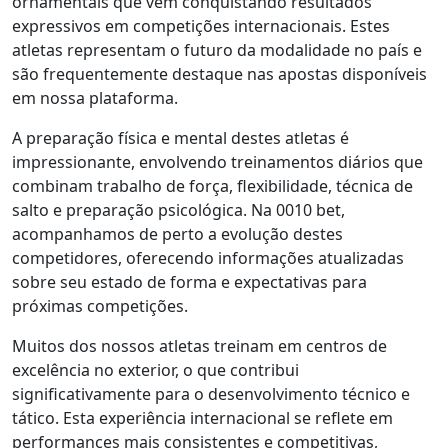
ornamentais que vem conquistando resultados
expressivos em competições internacionais. Estes
atletas representam o futuro da modalidade no país e
são frequentemente destaque nas apostas disponíveis
em nossa plataforma.
A preparação física e mental destes atletas é
impressionante, envolvendo treinamentos diários que
combinam trabalho de força, flexibilidade, técnica de
salto e preparação psicológica. Na 0010 bet,
acompanhamos de perto a evolução destes
competidores, oferecendo informações atualizadas
sobre seu estado de forma e expectativas para
próximas competições.
Muitos dos nossos atletas treinam em centros de
excelência no exterior, o que contribui
significativamente para o desenvolvimento técnico e
tático. Esta experiência internacional se reflete em
performances mais consistentes e competitivas,