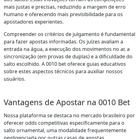
mais justas e precisas, reduzindo a margem de erro
humano e oferecendo mais previsibilidade para os
apostadores experientes.
Compreender os critérios de julgamento é fundamental
para fazer apostas informadas. Os juízes avaliam a
entrada na água, a execução dos movimentos no ar, a
sincronização (em provas de duplas) e a dificuldade do
salto escolhido. A 0010 bet oferece guias educativos
sobre estes aspectos técnicos para auxiliar nossos
usuários.
Vantagens de Apostar na 0010 Bet
Nossa plataforma se destaca no mercado brasileiro por
oferecer odds competitivas especificamente para o
salto ornamental, uma modalidade frequentemente
negligenciada por outras casas de apostas.