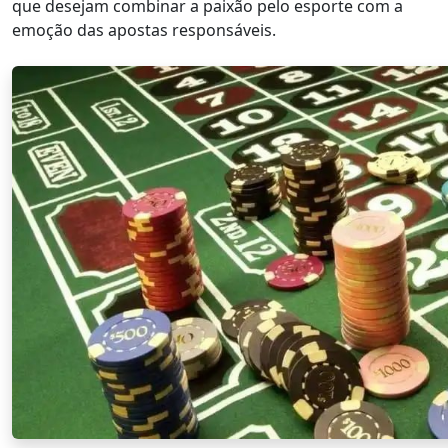
que desejam combinar a paixão pelo esporte com a
emoção das apostas responsáveis.