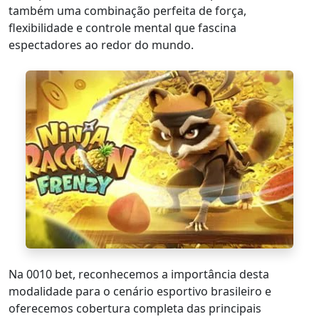
também uma combinação perfeita de força,
flexibilidade e controle mental que fascina
espectadores ao redor do mundo.
Na 0010 bet, reconhecemos a importância desta
modalidade para o cenário esportivo brasileiro e
oferecemos cobertura completa das principais